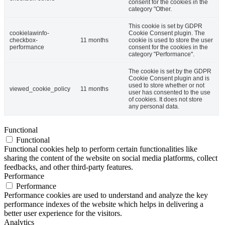
consent for the cookies in the
category "Other.
This cookie is set by GDPR
cookielawinfo-
Cookie Consent plugin. The
checkbox-
11 months
cookie is used to store the user
performance
consent for the cookies in the
category "Performance".
The cookie is set by the GDPR
Cookie Consent plugin and is
used to store whether or not
viewed_cookie_policy
11 months
user has consented to the use
of cookies. It does not store
any personal data.
Functional
Functional
Functional cookies help to perform certain functionalities like
sharing the content of the website on social media platforms, collect
feedbacks, and other third-party features.
Performance
Performance
Performance cookies are used to understand and analyze the key
performance indexes of the website which helps in delivering a
better user experience for the visitors.
Analytics