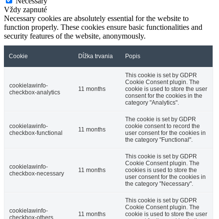
Necessary
Vždy zapnuté
Necessary cookies are absolutely essential for the website to
function properly. These cookies ensure basic functionalities and
security features of the website, anonymously.
Cookie
Dĺžka trvania
Popis
This cookie is set by GDPR
Cookie Consent plugin. The
cookielawinfo-
11 months
cookie is used to store the user
checkbox-analytics
consent for the cookies in the
category "Analytics".
The cookie is set by GDPR
cookielawinfo-
cookie consent to record the
11 months
checkbox-functional
user consent for the cookies in
the category "Functional".
This cookie is set by GDPR
Cookie Consent plugin. The
cookielawinfo-
11 months
cookies is used to store the
checkbox-necessary
user consent for the cookies in
the category "Necessary".
This cookie is set by GDPR
Cookie Consent plugin. The
cookielawinfo-
11 months
cookie is used to store the user
checkbox-others