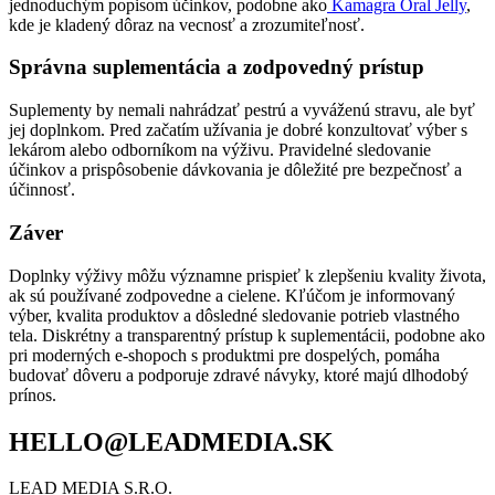
jednoduchým popisom účinkov, podobne ako
Kamagra Oral Jelly
,
kde je kladený dôraz na vecnosť a zrozumiteľnosť.
Správna suplementácia a zodpovedný prístup
Suplementy by nemali nahrádzať pestrú a vyváženú stravu, ale byť
jej doplnkom. Pred začatím užívania je dobré konzultovať výber s
lekárom alebo odborníkom na výživu. Pravidelné sledovanie
účinkov a prispôsobenie dávkovania je dôležité pre bezpečnosť a
účinnosť.
Záver
Doplnky výživy môžu významne prispieť k zlepšeniu kvality života,
ak sú používané zodpovedne a cielene. Kľúčom je informovaný
výber, kvalita produktov a dôsledné sledovanie potrieb vlastného
tela. Diskrétny a transparentný prístup k suplementácii, podobne ako
pri moderných e-shopoch s produktmi pre dospelých, pomáha
budovať dôveru a podporuje zdravé návyky, ktoré majú dlhodobý
prínos.
HELLO@LEADMEDIA.SK
LEAD MEDIA S.R.O.