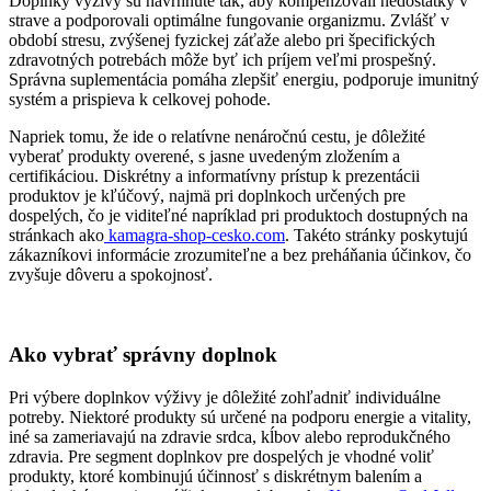
Doplnky výživy sú navrhnuté tak, aby kompenzovali nedostatky v
strave a podporovali optimálne fungovanie organizmu. Zvlášť v
období stresu, zvýšenej fyzickej záťaže alebo pri špecifických
zdravotných potrebách môže byť ich príjem veľmi prospešný.
Správna suplementácia pomáha zlepšiť energiu, podporuje imunitný
systém a prispieva k celkovej pohode.
Napriek tomu, že ide o relatívne nenáročnú cestu, je dôležité
vyberať produkty overené, s jasne uvedeným zložením a
certifikáciou. Diskrétny a informatívny prístup k prezentácii
produktov je kľúčový, najmä pri doplnkoch určených pre
dospelých, čo je viditeľné napríklad pri produktoch dostupných na
stránkach ako
kamagra-shop-cesko.com
. Takéto stránky poskytujú
zákazníkovi informácie zrozumiteľne a bez preháňania účinkov, čo
zvyšuje dôveru a spokojnosť.
Ako vybrať správny doplnok
Pri výbere doplnkov výživy je dôležité zohľadniť individuálne
potreby. Niektoré produkty sú určené na podporu energie a vitality,
iné sa zameriavajú na zdravie srdca, kĺbov alebo reprodukčného
zdravia. Pre segment doplnkov pre dospelých je vhodné voliť
produkty, ktoré kombinujú účinnosť s diskrétnym balením a