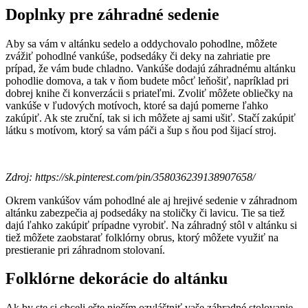
Doplnky pre záhradné sedenie
Aby sa vám v altánku sedelo a oddychovalo pohodlne, môžete
zvážiť pohodlné vankúše, podsedáky či deky na zahriatie pre
prípad, že vám bude chladno. Vankúše dodajú záhradnému altánku
pohodlie domova, a tak v ňom budete môcť leňošiť, napríklad pri
dobrej knihe či konverzácii s priateľmi. Zvoliť môžete obliečky na
vankúše v ľudových motívoch, ktoré sa dajú pomerne ľahko
zakúpiť. Ak ste zruční, tak si ich môžete aj sami ušiť. Stačí zakúpiť
látku s motívom, ktorý sa vám páči a šup s ňou pod šijací stroj.
Zdroj: https://sk.pinterest.com/pin/358036239138907658/
Okrem vankúšov vám pohodlné ale aj hrejivé sedenie v záhradnom
altánku zabezpečia aj podsedáky na stoličky či lavicu. Tie sa tiež
dajú ľahko zakúpiť prípadne vyrobiť. Na záhradný stôl v altánku si
tiež môžete zaobstarať folklórny obrus, ktorý môžete využiť na
prestieranie pri záhradnom stolovaní.
Folklórne dekorácie do altánku
Ak by ste si chceli ešte niečím ozvláštniť vaše záhradné stolovanie,