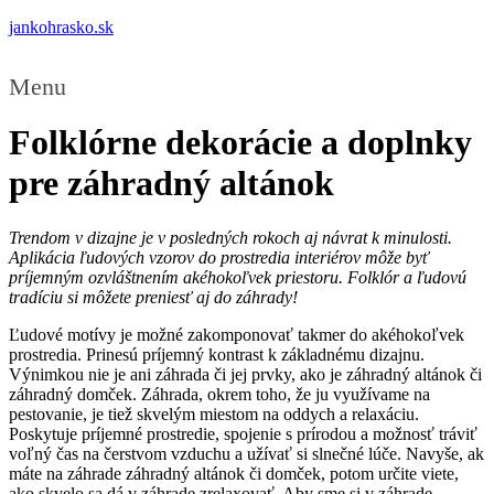
jankohrasko.sk
Menu
Folklórne dekorácie a doplnky
pre záhradný altánok
Trendom v dizajne je v posledných rokoch aj návrat k minulosti.
Aplikácia ľudových vzorov do prostredia interiérov môže byť
príjemným ozvláštnením akéhokoľvek priestoru. Folklór a ľudovú
tradíciu si môžete preniesť aj do záhrady!
Ľudové motívy je možné zakomponovať takmer do akéhokoľvek
prostredia. Prinesú príjemný kontrast k základnému dizajnu.
Výnimkou nie je ani záhrada či jej prvky, ako je záhradný altánok či
záhradný domček. Záhrada, okrem toho, že ju využívame na
pestovanie, je tiež skvelým miestom na oddych a relaxáciu.
Poskytuje príjemné prostredie, spojenie s prírodou a možnosť tráviť
voľný čas na čerstvom vzduchu a užívať si slnečné lúče. Navyše, ak
máte na záhrade záhradný altánok či domček, potom určite viete,
ako skvelo sa dá v záhrade zrelaxovať. Aby sme si v záhrade