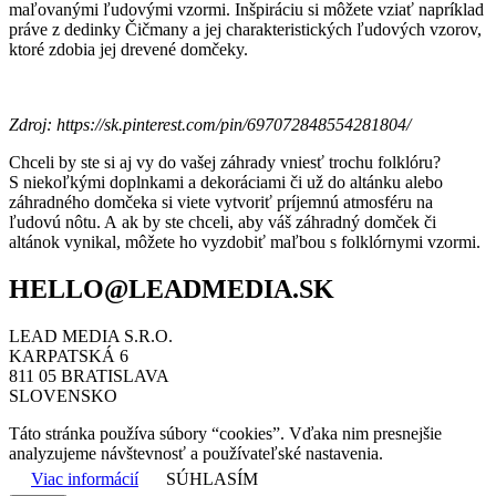
maľovanými ľudovými vzormi. Inšpiráciu si môžete vziať napríklad
práve z dedinky Čičmany a jej charakteristických ľudových vzorov,
ktoré zdobia jej drevené domčeky.
Zdroj: https://sk.pinterest.com/pin/697072848554281804/
Chceli by ste si aj vy do vašej záhrady vniesť trochu folklóru?
S niekoľkými doplnkami a dekoráciami či už do altánku alebo
záhradného domčeka si viete vytvoriť príjemnú atmosféru na
ľudovú nôtu. A ak by ste chceli, aby váš záhradný domček či
altánok vynikal, môžete ho vyzdobiť maľbou s folklórnymi vzormi.
HELLO@LEADMEDIA.SK
LEAD MEDIA S.R.O.
KARPATSKÁ 6
811 05 BRATISLAVA
SLOVENSKO
Táto stránka používa súbory “cookies”. Vďaka nim presnejšie
analyzujeme návštevnosť a používateľské nastavenia.
Viac informácií
SÚHLASÍM