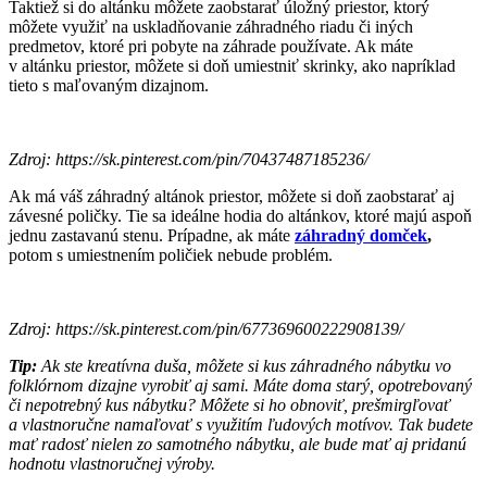
Taktiež si do altánku môžete zaobstarať úložný priestor, ktorý
môžete využiť na uskladňovanie záhradného riadu či iných
predmetov, ktoré pri pobyte na záhrade používate. Ak máte
v altánku priestor, môžete si doň umiestniť skrinky, ako napríklad
tieto s maľovaným dizajnom.
Zdroj: https://sk.pinterest.com/pin/70437487185236/
Ak má váš záhradný altánok priestor, môžete si doň zaobstarať aj
závesné poličky. Tie sa ideálne hodia do altánkov, ktoré majú aspoň
jednu zastavanú stenu. Prípadne, ak máte
záhradný domček
,
potom s umiestnením poličiek nebude problém.
Zdroj: https://sk.pinterest.com/pin/677369600222908139/
Tip:
Ak ste kreatívna duša, môžete si kus záhradného nábytku vo
folklórnom dizajne vyrobiť aj sami. Máte doma starý, opotrebovaný
či nepotrebný kus nábytku? Môžete si ho obnoviť, prešmirgľovať
a vlastnoručne namaľovať s využitím ľudových motívov. Tak budete
mať radosť nielen zo samotného nábytku, ale bude mať aj pridanú
hodnotu vlastnoručnej výroby.