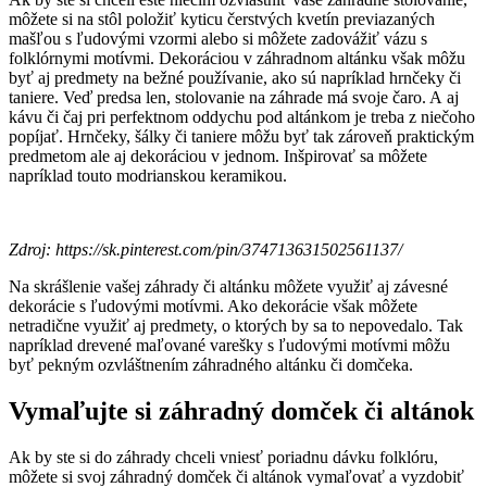
môžete si na stôl položiť kyticu čerstvých kvetín previazaných
mašľou s ľudovými vzormi alebo si môžete zadovážiť vázu s
folklórnymi motívmi. Dekoráciou v záhradnom altánku však môžu
byť aj predmety na bežné používanie, ako sú napríklad hrnčeky či
taniere. Veď predsa len, stolovanie na záhrade má svoje čaro. A aj
kávu či čaj pri perfektnom oddychu pod altánkom je treba z niečoho
popíjať. Hrnčeky, šálky či taniere môžu byť tak zároveň praktickým
predmetom ale aj dekoráciou v jednom. Inšpirovať sa môžete
napríklad touto modrianskou keramikou.
Zdroj: https://sk.pinterest.com/pin/374713631502561137/
Na skrášlenie vašej záhrady či altánku môžete využiť aj závesné
dekorácie s ľudovými motívmi. Ako dekorácie však môžete
netradične využiť aj predmety, o ktorých by sa to nepovedalo. Tak
napríklad drevené maľované varešky s ľudovými motívmi môžu
byť pekným ozvláštnením záhradného altánku či domčeka.
Vymaľujte si záhradný domček či altánok
Ak by ste si do záhrady chceli vniesť poriadnu dávku folklóru,
môžete si svoj záhradný domček či altánok vymaľovať a vyzdobiť