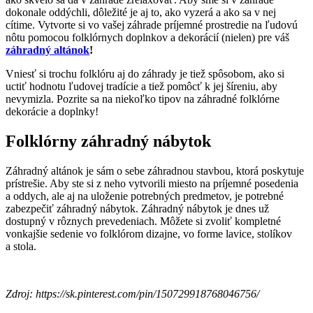
dokonale oddýchli, dôležité je aj to, ako vyzerá a ako sa v nej
cítime. Vytvorte si vo vašej záhrade príjemné prostredie na ľudovú
nôtu pomocou folklórnych doplnkov a dekorácií (nielen) pre váš
záhradný altánok
!
Vniesť si trochu folklóru aj do záhrady je tiež spôsobom, ako si
uctiť hodnotu ľudovej tradície a tiež pomôcť k jej šíreniu, aby
nevymizla. Pozrite sa na niekoľko tipov na záhradné folklórne
dekorácie a doplnky!
Folklórny záhradný nábytok
Záhradný altánok je sám o sebe záhradnou stavbou, ktorá poskytuje
prístrešie. Aby ste si z neho vytvorili miesto na príjemné posedenia
a oddych, ale aj na uloženie potrebných predmetov, je potrebné
zabezpečiť záhradný nábytok. Záhradný nábytok je dnes už
dostupný v rôznych prevedeniach. Môžete si zvoliť kompletné
vonkajšie sedenie vo folklórom dizajne, vo forme lavice, stolíkov
a stola.
Zdroj: https://sk.pinterest.com/pin/150729918768046756/